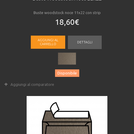
Buste woodstock noce 11x22 con strip
18,60€
AGGIUNGI AL
DETTAGLI
CARRELLO
Disponibile
Aggiungi al comparatore