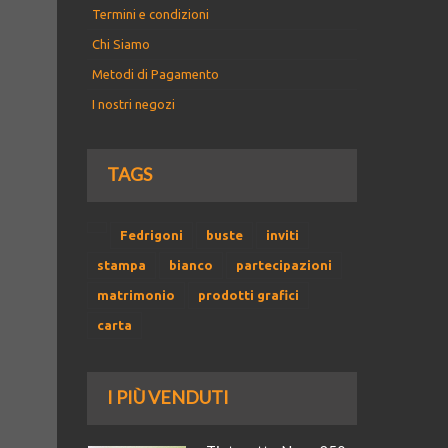
Termini e condizioni
Chi Siamo
Metodi di Pagamento
I nostri negozi
TAGS
Fedrigoni
buste
inviti
stampa
bianco
partecipazioni
matrimonio
prodotti grafici
carta
I PIÙ VENDUTI