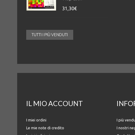
31,30€
TUTTI I PIÙ VENDUTI
IL MIO ACCOUNT
INFO
I miei ordini
I più vendu
Le mie note di credito
I nostri ne