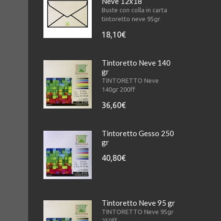
Neve 12x18
Buste con colla in carta
tintoretto neve 95gr
18,10€
Tintoretto Neve 140
gr
TINTORETTO Neve
140gr 200ff
36,60€
Tintoretto Gesso 250
gr
40,80€
Tintoretto Neve 95 gr
TINTORETTO Neve 95gr
250ff