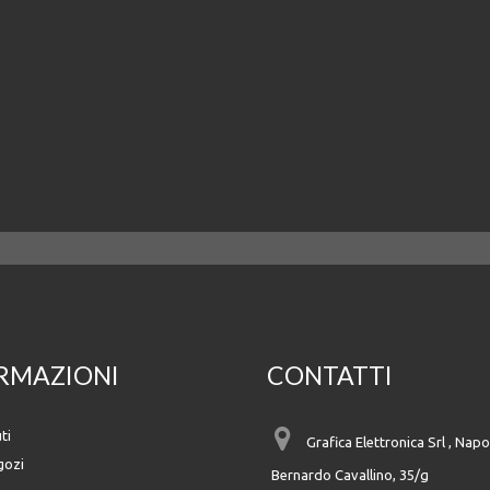
RMAZIONI
CONTATTI
ti
Grafica Elettronica Srl , Napol
gozi
Bernardo Cavallino, 35/g