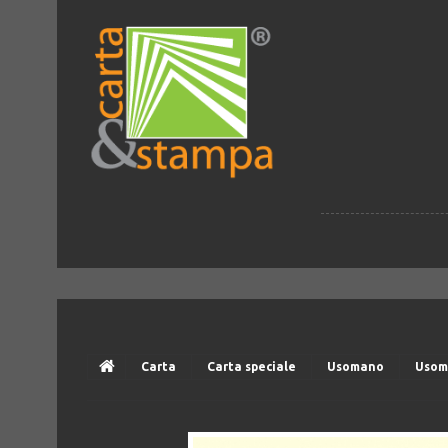
Carta
Carta speciale
Usomano
Usom