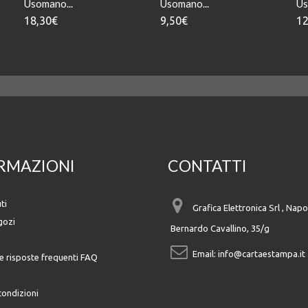
Usomano...
Usomano...
Us
18,30€
9,50€
12
RMAZIONI
CONTATTI
ti
Grafica Elettronica Srl , Napol
gozi
Bernardo Cavallino, 35/g
Email:
info@cartaestampa.it
 risposte frequenti FAQ
condizioni