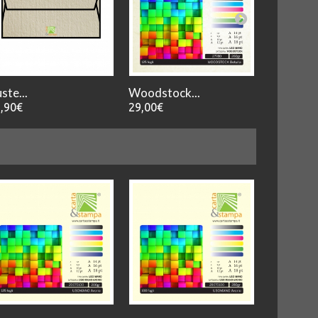
ste...
Woodstock...
Woodstoc
,90€
29,00€
29,00€