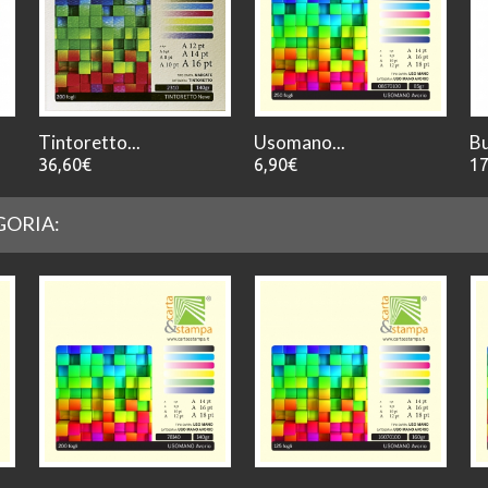
Tintoretto...
Usomano...
Bu
36,60€
6,90€
17
GORIA: